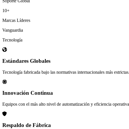
Soporte Global
Máquinaria
10+
Marcas Líderes
MÁQUINAS
FLEXOGRÁFICAS
Vanguardia
Tecnología
Tecnología máxima velocidad y eficiencia.
Ver Catálogo
Estándares Globales
Tecnología fabricada bajo las normativas internacionales más estrictas
Nueva Alianza
Innovación Continua
EMMEPI
Equipos con el más alto nivel de automatización y eficiencia operativa
GROUP EN MÉXICO
Soluciones de logística y manejo de materiales.
Respaldo de Fábrica